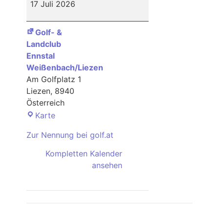
17 Juli 2026
und
Landsclub
Golf- &
Ennstal
Landclub
Ennstal
Weißenbach/Liezen
Am Golfplatz 1
Liezen
,
8940
Österreich
Golf-
Karte
&
Zur Nennung bei golf.at
Landclub
Ennstal
Kompletten Kalender
Weißenbach/Liezen
ansehen